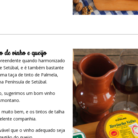
de vinho e queijo
rpreendente quando harmonizado
e Setúbal, e é também bastante
ma taça de tinto de Palmela,
na Península de Setúbal.
ho, sugerimos um bom vinho
smontano.
 muito bem, e os tintos de talha
elente companhia.
ovável que o vinho adequado seja
egião do queijo.