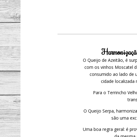
Harmonização 
O Queijo de Azeitão, é su
com os vinhos Moscatel d
consumido ao lado de u
cidade localizada 
Para o Terrincho Vel
tran
O Queijo Serpa, harmoniza
são uma exc
Uma boa regra geral: é pr
da mesma r